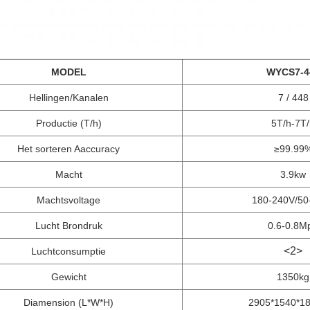
MODEL
WYCS7-4
Hellingen/Kanalen
7 / 448
Productie (T/h)
5T/h-7T/
Het sorteren Aaccuracy
≥99.99
Macht
3.9kw
Machtsvoltage
180-240V/50
Lucht Brondruk
0.6-0.8M
<2>
Luchtconsumptie
Gewicht
1350kg
Diamension (L*W*H)
2905*1540*1