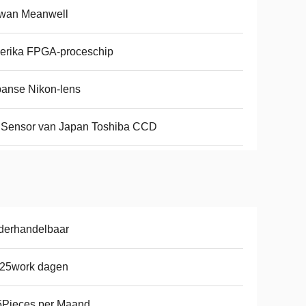
iwan Meanwell
erika FPGA-proceschip
anse Nikon-lens
 Sensor van Japan Toshiba CCD
derhandelbaar
-25work dagen
5Pieces per Maand