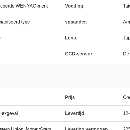
anceerde WENYAO-merk
Voeding:
Ta
maniseerd type
spaander:
Am
r
Lens:
Jap
CCD-sensor:
De
Prijs
On
plexgeval
Levertijd
12
Western Union, MoneyGram
Levering vermogen
22