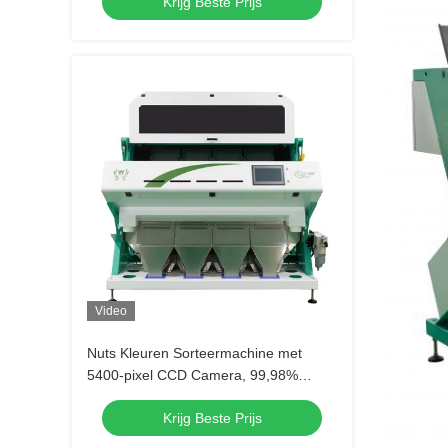
Krijg Beste Prijs
Video
Nuts Kleuren Sorteermachine met
5400-pixel CCD Camera, 99,98%
Sorteerprecisie en 4-5t/u Doorvoer
Krijg Beste Prijs
voor Pinda's en Amandelen