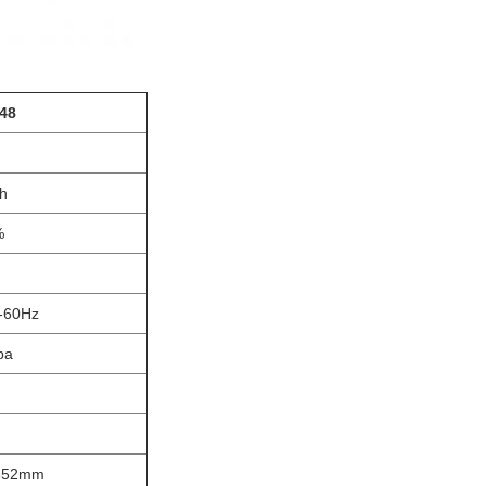
48
h
%
-60Hz
pa
852mm