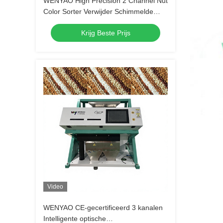
WENYAO High Precision 2 Channel Nut
Color Sorter Verwijder Schimmelde
Rotten Shell Onzuiverheid voor alle
Krijg Beste Prijs
soorten noten Verwerking
Video
WENYAO CE-gecertificeerd 3 kanalen
Intelligente optische