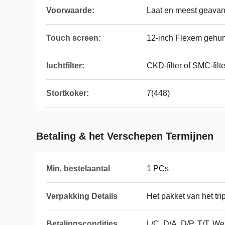
Voorwaarde:
Laat en meest geav
Touch screen:
12-inch Flexem gehu
luchtfilter:
CKD-filter of SMC-filte
Stortkoker:
7(448)
Betaling & het Verschepen Termijnen
Min. bestelaantal
1 PCs
Verpakking Details
Het pakket van het tri
Betalingscondities
L/C, D/A, D/P, T/T, 