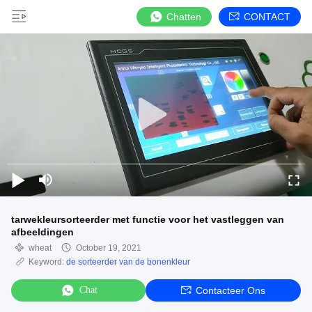
Chatten
CONTACT
tarwekleursorteerder met functie voor het vastleggen van
afbeeldingen
wheat
October 19, 2021
Keyword:
de sorteerder van de bonenkleur
Chat
Contacteer Ons