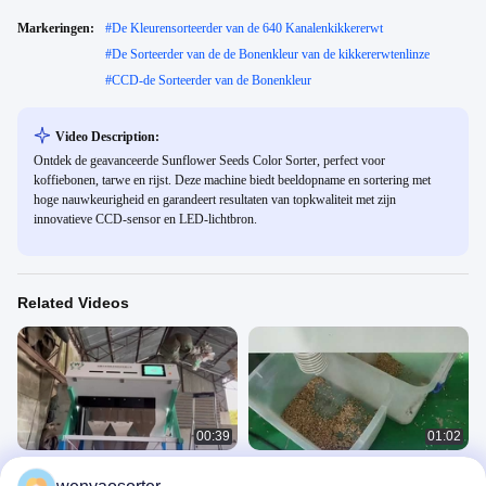
Markeringen:
#
De Kleurensorteerder van de 640 Kanalenkikkererwt
#
De Sorteerder van de de Bonenkleur van de kikkererwtenlinze
#
CCD-de Sorteerder van de Bonenkleur
Video Description:
Ontdek de geavanceerde Sunflower Seeds Color Sorter, perfect voor
koffiebonen, tarwe en rijst. Deze machine biedt beeldopname en sortering met
hoge nauwkeurigheid en garandeert resultaten van topkwaliteit met zijn
innovatieve CCD-sensor en LED-lichtbron.
Related Videos
00:39
01:02
voor het sorteren van tarwe in kleur
CCD Camera Trillende Scherm