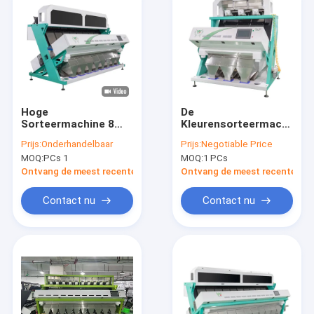
Hoge
De
Sorteermachine 8
Kleurensorteermachine
van de Definitie
van de korrelhaver
Prijs:
Onderhandelbaar
Prijs:
Negotiable Price
Optische Plastic
voor Gersttarwe
MOQ:
PCs 1
MOQ:
1 PCs
Kleur Hellingen 512
Kanalen
Ontvang de meest recente Prijs
Ontvang de meest recente Prij
Contact nu
Contact nu
Huis
Producten
Videos