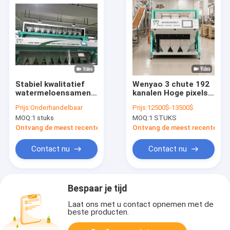
Stabiel kwalitatief
Wenyao 3 chute 192
watermeloensamen
kanalen Hoge pixels
CCD kleur
Graan Color Sorter
Prijs:
Onderhandelbaar
Prijs:
12500$-13500$
sorteermachine
Voor Tarwe Gerste
MOQ:
1 stuks
MOQ:
1 STUKS
Graan kleur
Kleur Sorteren
sorteermachine
Machine
Ontvang de meest recente Prijs
Ontvang de meest recente Prij
Contact nu
Contact nu
Bespaar je tijd
Laat ons met u contact opnemen met de
beste producten.