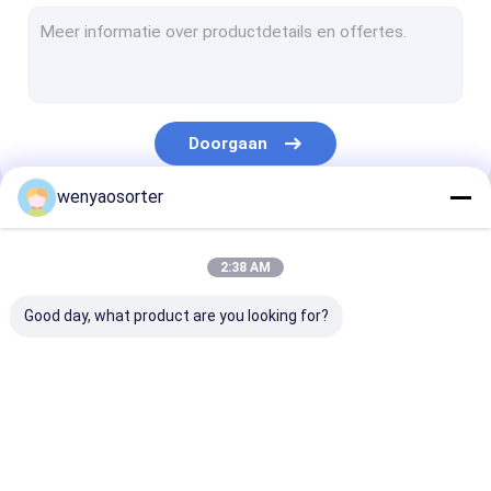
De Sorteerder van de tarwekleur
de sorteerder van de korrelkleur
de sorteerder van de bonenkleur
Doorgaan
plastic kleurensorteermachine
wenyaosorter
Multifunctionele Kleurensorteerder
Onze Categorieën
De Sorteerder van de notenkleur
2:38 AM
De Sorteerder van de zaadkleur
Good day, what product are you looking for?
de sorteerder van de metaalkleur
De Sorteerder van de riemkleur
De sorteerder van de
De sorteerder van de
De Sorteerder 
plantaardige sorteermachine
Wenyaokleur
rijstkleur
tarwekleur