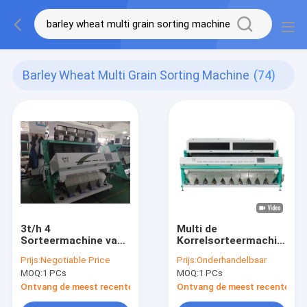
Barley Wheat Multi Grain Sorting Machine
(74)
3t/h 4
Multi de
Sorteermachine van
Korrelsorteermachine
de Hellingen de
10 van de maïskleur
Prijs:
Negotiable Price
Prijs:
Onderhandelbaar
Multikorrel voor
Hellingen 640
MOQ:
1 PCs
MOQ:
1 PCs
Gersttarwe
Kanalen
Ontvang de meest recente Prijs
Ontvang de meest recente Prij