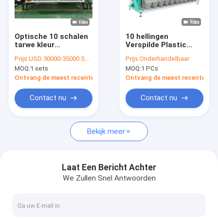
VR-show
Ongeveer ons
Optische 10 schalen
10 hellingen
tarwe kleur
Verspilde Plastic
Fabrieksreis
sorteermachine voor
Kleurensorteermachine
Prijs:
USD 30000-35000 SETS
Prijs:
Onderhandelbaar
tarwe gerst kleur
640 Kanalen
MOQ:
1 sets
MOQ:
1 PCs
sorteermachine in
Kwaliteitscontrole
graan verwerking lijn
Ontvang de meest recente Prijs
Ontvang de meest recente Prij
Contacteer ons
Contact nu
Contact nu
Nieuws
Bekijk meer
Verzoek om een Citaat
Laat Een Bericht Achter
We Zullen Snel Antwoorden
De sorteerder van de Wenyaokleur
De sorteerder van de rijstkleur