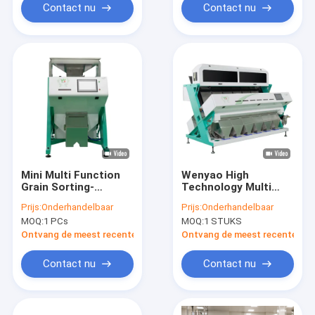
Contact nu
Contact nu
Mini Multi Function
Wenyao High
Grain Sorting-
Technology Multi
Machine voor
Function Wheat
Prijs:
Onderhandelbaar
Prijs:
Onderhandelbaar
Korrelgraangewas
Buckwheat Barley
MOQ:
1 PCs
MOQ:
1 STUKS
Color Sorter Kleur
sorteermachine
Ontvang de meest recente Prijs
Ontvang de meest recente Prij
Contact nu
Contact nu