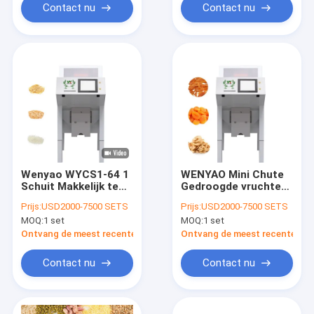
sorteren
Contact nu
Contact nu
Wenyao WYCS1-64 1
WENYAO Mini Chute
Schuit Makkelijk te
Gedroogde vruchten
bedienen Optische
Optische
Prijs:
USD2000-7500 SETS
Prijs:
USD2000-7500 SETS
sorteermachine voor
sorteermachine
MOQ:
1 set
MOQ:
1 set
gedroogde groenten
Gedroogde abrikozen
Gedroogde
Perzik Appels Kleur
Ontvang de meest recente Prijs
Ontvang de meest recente Prij
uienvlokken
Sorter Verwijder
Aardappelen Vlokken
Stengels Stengel
Contact nu
Contact nu
Sorteren
Schimmel