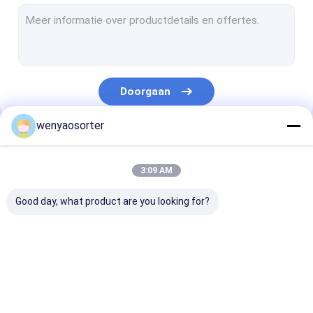
De Sorteerder van de tarwekleur
de sorteerder van de korrelkleur
de sorteerder van de bonenkleur
Doorgaan
plastic kleurensorteermachine
wenyaosorter
Multifunctionele Kleurensorteerder
Onze Categorieën
De Sorteerder van de notenkleur
3:09 AM
De Sorteerder van de zaadkleur
Good day, what product are you looking for?
de sorteerder van de metaalkleur
De Sorteerder van de riemkleur
De sorteerder van de
De sorteerder van de
De Sorteerder 
plantaardige sorteermachine
Wenyaokleur
rijstkleur
tarwekleur