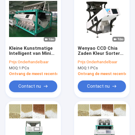
Kleine Kunstmatige
Wenyao CCD Chia
Intelligent van Mini
Zaden Kleur Sorter
Kidney Bean Color
Machine Voor Zaden
Prijs:
Onderhandelbaar
Prijs:
Onderhandelbaar
Sorter
Klassificatie Met
MOQ:
1 PCs
MOQ:
1 PCs
WIFI Control Voor
Global
Ontvang de meest recente Prijs
Ontvang de meest recente Prij
Contact nu
Contact nu
Huis
Producten
Videos