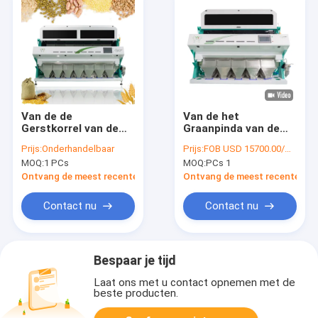
Van de de
Van de het
Gerstkorrel van de
Graanpinda van de
hoge Precisietarwe
hoge Precisiekorrel
Prijs:
Onderhandelbaar
Prijs:
FOB USD 15700.00/SET
van de het
van de
MOQ:
1 PCs
MOQ:
PCs 1
Graankleur
Pistachenoten de
Sorteerder 448
Kleurensorteerder
Ontvang de meest recente Prijs
Ontvang de meest recente Prij
Kanalen
Optische Shell
Separating Machine
Contact nu
Contact nu
Bespaar je tijd
Laat ons met u contact opnemen met de
beste producten.