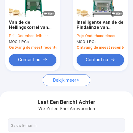
VR-show
Ongeveer ons
Van de de
Intelligente van de de
Hellingskorrel van
Pindalinze van
Fabrieksreis
WENYAO 2022 laatst
Notenzaden de
Prijs:
Onderhandelbaar
Prijs:
Onderhandelbaar
Intelligente 1 van de
Sorteerder van de de
MOQ:
1 PCs
MOQ:
1 PCs
Zadennoten van de
Bonenkleur Auto
Kwaliteitscontrole
de Theekleur de
gegevensverwerking
Ontvang de meest recente Prijs
Ontvang de meest recente Prij
Sorteerdersseparator
Contacteer ons
Contact nu
Contact nu
Nieuws
Bekijk meer
Verzoek om een Citaat
Laat Een Bericht Achter
We Zullen Snel Antwoorden
De sorteerder van de Wenyaokleur
De sorteerder van de rijstkleur