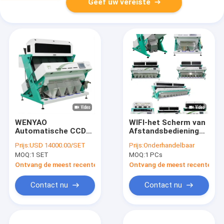
Geef uw vereiste
WENYAO
WIFI-het Scherm van
Automatische CCD
Afstandsbedieningwenya
intelligente
color sorter with
Prijs:
USD 14000.00/SET
Prijs:
Onderhandelbaar
kleursorteerder
touch
MOQ:
1 SET
MOQ:
1 PCs
pistache pecans
macadamia mini
Ontvang de meest recente Prijs
Ontvang de meest recente Prij
kleur sorteren
machine
Contact nu
Contact nu