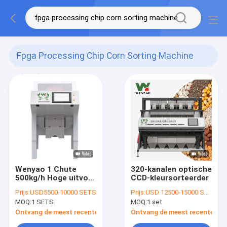
Fpga Processing Chip Corn Sorting Machine
(120)
Wenyao 1 Chute
320-kanalen optische
500kg/h Hoge uitvoer
CCD-kleursorteerder
CCD kleurseparator
Prijs:
USD5500-10000 SETS
Prijs:
USD 12500-15000 SETS
geroosterde
MOQ:
1 SETS
MOQ:
1 set
koffiebonen Kleur
sorteren machine
Ontvang de meest recente Prijs
Ontvang de meest recente Prij
Groene bonen kleur