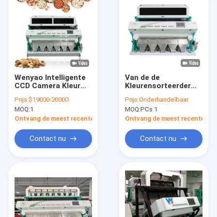
Wenyao Intelligente
Van de de
CCD Camera Kleur
Kleurensorteerder
Sorter Pinda Kleur
van het peperzaad de
Prijs:
$19000-20000
Prijs:
Onderhandelbaar
Sorteren Machine
Machine Witte
MOQ:
1
MOQ:
PCs 1
Zwarte met Wifi-
Afstandsbediening
Ontvang de meest recente Prijs
Ontvang de meest recente Prij
Contact nu
Contact nu
Huis
Producten
Videos