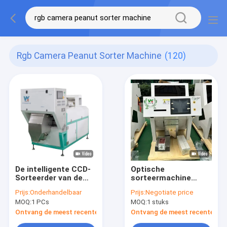
Rgb Camera Peanut Sorter Machine
(120)
De intelligente CCD-
Optische
Sorteerder van de
sorteermachine
Riemkleur, RGB de
Graan Zaden Pinda's
Prijs:
Onderhandelbaar
Prijs:
Negotiate price
Sorteerdersmachine
Graan Optische kleur
MOQ:
1 PCs
MOQ:
1 stuks
van de Camerapinda
sorteermachine CCD
RGB Camera Kleur
Ontvang de meest recente Prijs
Ontvang de meest recente Prij
Sorter