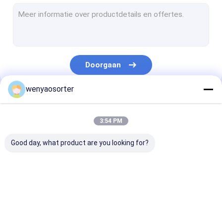
De Sorteerder van de tarwekleur
de sorteerder van de korrelkleur
de sorteerder van de bonenkleur
Doorgaan
plastic kleurensorteermachine
wenyaosorter
Multifunctionele Kleurensorteerder
Onze Categorieën
De Sorteerder van de notenkleur
3:54 PM
De Sorteerder van de zaadkleur
Good day, what product are you looking for?
de sorteerder van de metaalkleur
De Sorteerder van de riemkleur
De sorteerder van de
De sorteerder van de
De Sorteerder 
plantaardige sorteermachine
Wenyaokleur
rijstkleur
tarwekleur