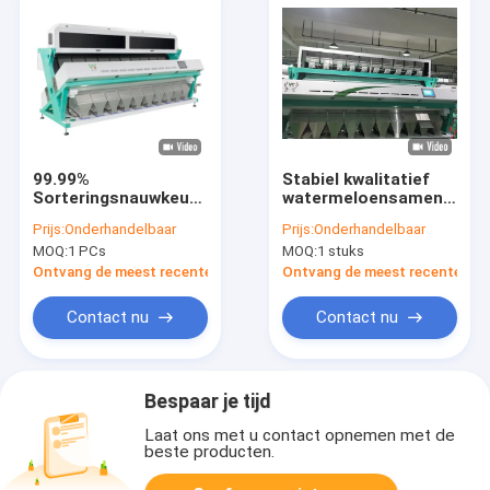
99.99%
Stabiel kwalitatief
Sorteringsnauwkeurigheid
watermeloensamen
Coconut Color
CCD kleur
Prijs:
Onderhandelbaar
Prijs:
Onderhandelbaar
Sorter RGB Full Color
sorteermachine
MOQ:
1 PCs
MOQ:
1 stuks
Cameras Color
Graan kleur
Sorter
sorteermachine
Ontvang de meest recente Prijs
Ontvang de meest recente Prij
Contact nu
Contact nu
Bespaar je tijd
Laat ons met u contact opnemen met de
beste producten.