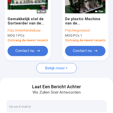
VR-show
Ongeveer ons
Gemakkelijk stel de
De plastic Machine
Sorteerder van de
van de
Fabrieksreis
Korrelkleur, 8t/h-de
Kleurensorteerder
Prijs:
Onderhandelbaar
Prijs:
Negotiated
Sorteerder van de
met Vervangstukken
MOQ:
1 PCs
MOQ:
PCs 1
Sesamkleur met RGB
Kwaliteitscontrole
camera in werking
Ontvang de meest recente Prijs
Ontvang de meest recente Prij
Contacteer ons
Contact nu
Contact nu
Nieuws
Bekijk meer
Verzoek om een Citaat
Laat Een Bericht Achter
We Zullen Snel Antwoorden
De sorteerder van de Wenyaokleur
De sorteerder van de rijstkleur