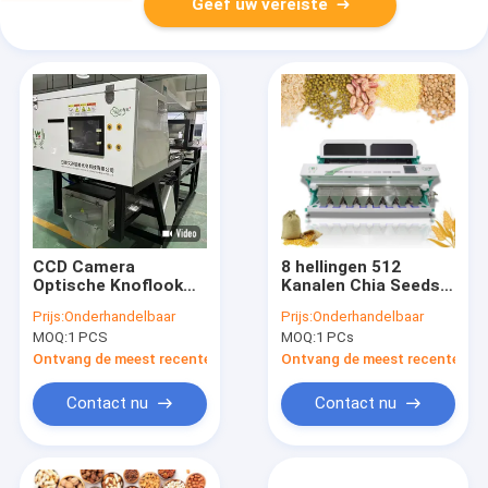
Geef uw vereiste
CCD Camera
8 hellingen 512
Optische Knoflook
Kanalen Chia Seeds
Kleur Sorteren
Color Sorter Machine
Prijs:
Onderhandelbaar
Prijs:
Onderhandelbaar
Schillen Knoflook
met RGB Camera
MOQ:
1 PCS
MOQ:
1 PCs
Vlekken Verwijderen
Machine Walnoot
Ontvang de meest recente Prijs
Ontvang de meest recente Prij
Knoflook Kers Koffie
Kleur
Contact nu
Contact nu
Sorteermachine met
CE