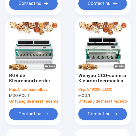
Contact nu
Contact nu
RGB de
Wenyao CCD-camera
Kleurensorteerder 10
Kleursorteermachine
van Cameraccd
Cashewnoot
Prijs:
Onderhandelbaar
Prijs:
$19000-20000
Bonen Hellingen 640
Kleursorteerapparatuur
MOQ:
PCs 1
MOQ:
1
Kanalen
Ontvang de meest recente Prijs
Ontvang de meest recente Prij
Contact nu
Contact nu