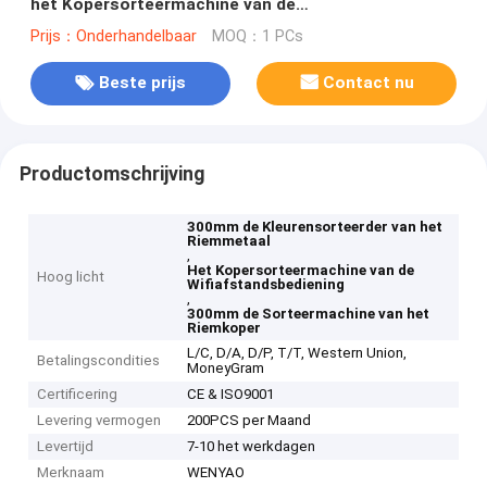
het Kopersorteermachine van de
wifiafstandsbediening
Prijs：Onderhandelbaar
MOQ：1 PCs
Beste prijs
Contact nu
Productomschrijving
300mm de Kleurensorteerder van het
Riemmetaal
,
Het Kopersorteermachine van de
Hoog licht
Wifiafstandsbediening
,
300mm de Sorteermachine van het
Riemkoper
L/C, D/A, D/P, T/T, Western Union,
Betalingscondities
MoneyGram
Certificering
CE & ISO9001
Levering vermogen
200PCS per Maand
Levertijd
7-10 het werkdagen
Merknaam
WENYAO