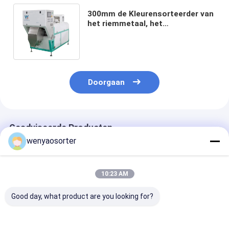
300mm de Kleurensorteerder van
het riemmetaal, het
Kopersorteermachine van de
wifiafstandsbediening
Doorgaan
Geadviseerde Producten
wenyaosorter
10:23 AM
Good day, what product are you looking for?
Wenyao Hoge
220v metalen
Metalen riemk