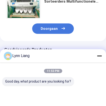
Sorteerders Multifunctionele
plastic kleur van de hoge
Capaciteits de Plastic Kleur
Doorgaan
Geadviseerde Producten
Lynn Liang
11:53 PM
Good day, what product are you looking for?
Wenyao Plastic
Wenyao Plastic
Hoge Precisie
Color Sorting
Colour Sorter 5
Plastic
Machine met 99,99%
Schutes Plastic
Kleursorteerd