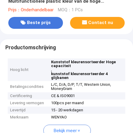
Multifunctionele plastic kleur van de hoge
Capaciteits de Plastic Kleur
Prijs：Onderhandelbaar
MOQ：1 PCs
Beste prijs
Contact nu
Productomschrijving
Kunststof kleurensorteerder Hoge
capaciteit
Hoog licht
,
kunststof kleurensorteerder 4
glijbanen
L/C, D/A, D/P, T/T, Western Union,
Betalingscondities
MoneyGram
Certificering
CE & ISO9001
Levering vermogen
100pcs per maand
Levertijd
15 - 20 werkdagen
Merknaam
WENYAO
Bekijk meer