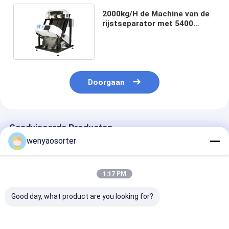
2000kg/H de Machine van de
rijstseparator met 5400
Megapixel CCD Camera
Doorgaan
Geadviseerde Producten
wenyaosorter
1:17 PM
Good day, what product are you looking for?
Wenyao CCD Carame
WENYAO 10 Chute
WENYAO Budge