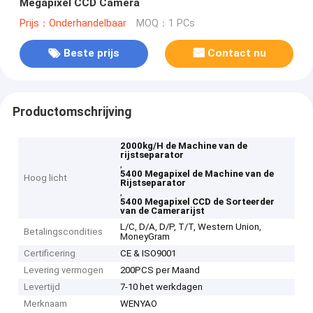
Megapixel CCD Camera
Prijs：Onderhandelbaar
MOQ：1 PCs
Beste prijs
Contact nu
Productomschrijving
2000kg/H de Machine van de
rijstseparator
,
5400 Megapixel de Machine van de
Hoog licht
Rijstseparator
,
5400 Megapixel CCD de Sorteerder
van de Camerarijst
L/C, D/A, D/P, T/T, Western Union,
Betalingscondities
MoneyGram
Certificering
CE & ISO9001
Levering vermogen
200PCS per Maand
Levertijd
7-10 het werkdagen
Merknaam
WENYAO