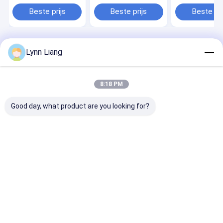
sorteringsnauwkeurigheid
Flakes Sorter
5400-Pixel CC
8 Schachten 512
Machine
Camera voor 9
Beste prijs
Beste prijs
Beste pri
Kanalen en Japan
Geautomatiseerde
Sorteernauwke
Toshiba CCD Sensor
Plastic Colour
en 4-5t/u Door
Sorting Machine
Voor Recycling
Plastic Sorting
Thuis
Ongeveer ons
Desktop Site
Lynn Liang
Sitemap
Privacybeleid
Kwaliteit
De sorteerder van de Wenyaokleur
China
Fabriek.Copyright © 2026 Anhui Wenyao Intelligent Photoelectronic
8:18 PM
Technology Co., Ltd. All Rights Reserved.
Good day, what product are you looking for?
Huis
Producten
Videos