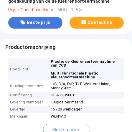
goedkeuring van de de Kleurensorteermachine
Prijs：Onderhandelbaar
MOQ：1 PCs
Beste prijs
Contact nu
Productomschrijving
Plastic de Kleurensorteermachine
van CCD
Hoog licht
,
Multi Functionele Plastic
Kleurensorteermachine
L/C, D/A, D/P, T/T, Western Union,
Betalingscondities
MoneyGram
Certificering
CE & ISO9001
Levering vermogen
100pcs per maand
Levertijd
15 - 20 werkdagen
Merknaam
WENYAO
Bekijk meer