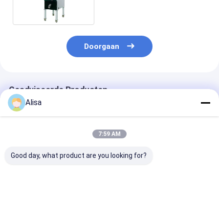
Doorgaan
Geadviseerde Producten
Alisa
7:59 AM
Good day, what product are you looking for?
Wenyao 192 Kanaals
Wenyao Sojabonen
Automatische
Volautomatische
Maïs Suiker
Kleur Sorter
Bonen Kleuren
Koffiebonen Kleur
Koffiebonen
sorteerder met
Sorteren Machine
Sorteermachi
99,99% Precisie voor
Nieuw ontwerp
Multifunctione
Beste prijs
Beste prijs
Beste pri