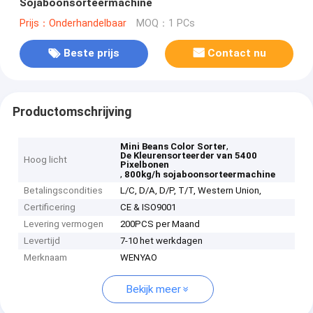
Sojaboonsorteermachine
Prijs：Onderhandelbaar
MOQ：1 PCs
Beste prijs
Contact nu
Productomschrijving
,
Mini Beans Color Sorter
De Kleurensorteerder van 5400
Hoog licht
Pixelbonen
,
800kg/h sojaboonsorteermachine
Betalingscondities
L/C, D/A, D/P, T/T, Western Union,
Certificering
CE & ISO9001
Levering vermogen
200PCS per Maand
Levertijd
7-10 het werkdagen
Merknaam
WENYAO
Bekijk meer