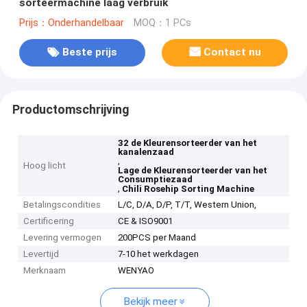
sorteermachine laag verbruik
Prijs：Onderhandelbaar
MOQ：1 PCs
Beste prijs
Contact nu
Productomschrijving
32 de Kleurensorteerder van het
kanalenzaad
,
Hoog licht
Lage de Kleurensorteerder van het
Consumptiezaad
,
Chili Rosehip Sorting Machine
Betalingscondities
L/C, D/A, D/P, T/T, Western Union,
Certificering
CE & ISO9001
Levering vermogen
200PCS per Maand
Levertijd
7-10 het werkdagen
Merknaam
WENYAO
Bekijk meer