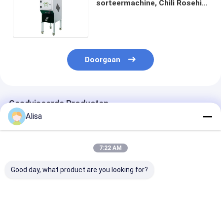
sorteermachine, Chili Rosehip
sorteermachine laag verbruik
Doorgaan
Geadviseerde Producten
Alisa
7:22 AM
Good day, what product are you looking for?
Automatische
Landbouwsorteermachine
Wenyao Kleur 
Optische 448 Kanal
voor
voor pompoen
AI
zonnebloemplantenzaden
Cashew Peanu