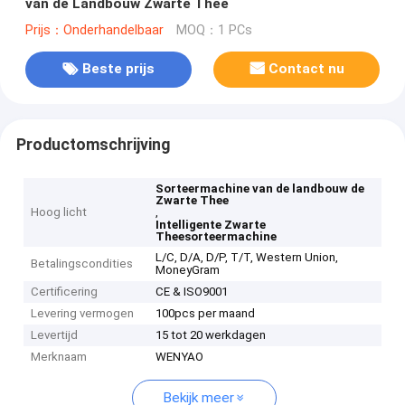
van de Landbouw Zwarte Thee
Prijs：Onderhandelbaar
MOQ：1 PCs
Beste prijs
Contact nu
Productomschrijving
Sorteermachine van de landbouw de
Zwarte Thee
Hoog licht
,
Intelligente Zwarte
Theesorteermachine
L/C, D/A, D/P, T/T, Western Union,
Betalingscondities
MoneyGram
Certificering
CE & ISO9001
Levering vermogen
100pcs per maand
Levertijd
15 tot 20 werkdagen
Merknaam
WENYAO
Bekijk meer