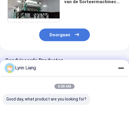
van de Sorteermachinece
van de Landbouw Zwarte
Thee
Doorgaan
Geadviseerde Producten
Lynn Liang
6:08 AM
Good day, what product are you looking for?
Twee van de Groene
WENYAO Tea Sorting
3 Chute Theek
Zwarte Theelagen
Machine High-
sorteermachin
Sorteermachine die
Capaciteit met de
fabrikant Rgb