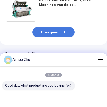
De automatische Intelligente
Machines van de de
Kleurensorteerder van de
Pistachenoot van WENYAO In
Fefei China
Doorgaan
Geadviseerde Producten
Aimee Zhu
4:38 AM
Good day, what product are you looking for?
Hoge Efficiëntie
WENYAO High
WENYAO CE-
Noten Kleur Sorter
Precision 2 Channel
gecertificeerd