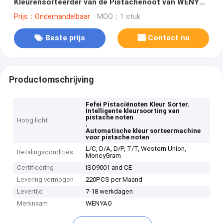
Kleurensorteerder van de Pistachenoot van WENYAO
In Fefei China
Prijs：Onderhandelbaar
MOQ：1 stuk
Beste prijs
Contact nu
Productomschrijving
,
Fefei Pistaciënoten Kleur Sorter
Intelligente kleursoorting van
pistache noten
Hoog licht
,
Automatische kleur sorteermachine
voor pistache noten
L/C, D/A, D/P, T/T, Western Union,
Betalingscondities
MoneyGram
Certificering
ISO9001 and CE
Levering vermogen
220PCS per Maand
Levertijd
7-18 werkdagen
Merknaam
WENYAO