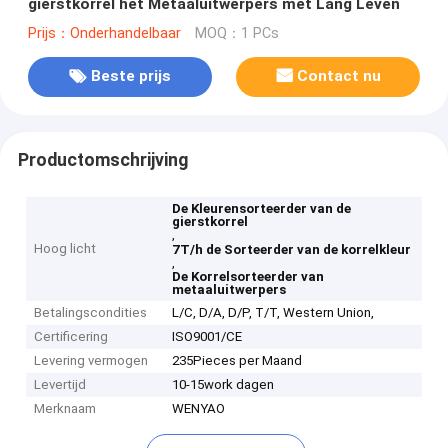
gierstkorrel het Metaaluitwerpers met Lang Leven
Prijs：Onderhandelbaar
MOQ：1 PCs
Beste prijs
Contact nu
Productomschrijving
De Kleurensorteerder van de
gierstkorrel
,
Hoog licht
7T/h de Sorteerder van de korrelkleur
,
De Korrelsorteerder van
metaaluitwerpers
Betalingscondities
L/C, D/A, D/P, T/T, Western Union,
Certificering
ISO9001/CE
Levering vermogen
235Pieces per Maand
Levertijd
10-15work dagen
Merknaam
WENYAO