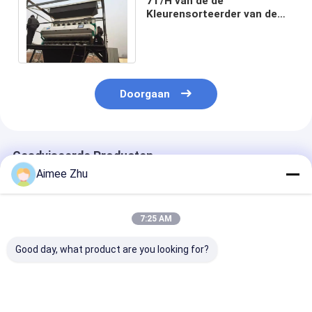
7T/H van de de
Kleurensorteerder van de
gierstkorrel het
Metaaluitwerpers met Lang
Leven
Doorgaan
Geadviseerde Producten
Aimee Zhu
7:25 AM
Good day, what product are you looking for?
Automatisch 7 Chute
WENYAO Intelligente
WENYAO
Style High
CCD 512 Kanalen
Budgetvriendel