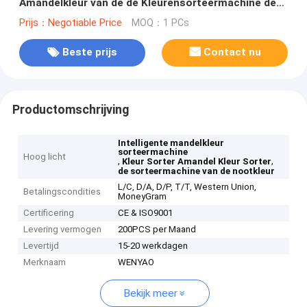
Amandelkleur van de de Kleurensorteermachine de
Kleurensorteerder
Prijs：Negotiable Price
MOQ：1 PCs
Beste prijs
Contact nu
Productomschrijving
Intelligente mandelkleur
sorteermachine
Hoog licht
,
,
Kleur Sorter Amandel Kleur Sorter
de sorteermachine van de nootkleur
L/C, D/A, D/P, T/T, Western Union,
Betalingscondities
MoneyGram
Certificering
CE & ISO9001
Levering vermogen
200PCS per Maand
Levertijd
15-20 werkdagen
Merknaam
WENYAO
Bekijk meer