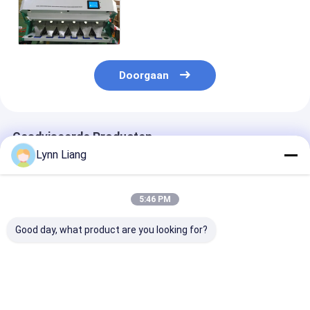
Amandelkleur van de de
Kleurensorteermachine de
Kleurensorteerder
Doorgaan
Geadviseerde Producten
Lynn Liang
5:46 PM
Good day, what product are you looking for?
Hoge Efficiëntie
WENYAO High
WENYAO CE-
Noten Kleur Sorter
Precision 2 Channel
gecertificeerd
Pistachenoten
Nut Color Sorter
kanalen Intelli
Hazelnoten
Verwijder
optische