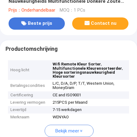
Nauwkeurigheids Multifunctionele Donkere Zoute
Kleur om Donker Kleurenzout met Verre Wifi Te
Prijs：Onderhandelbaar
MOQ：1 PCs
scheiden
Beste prijs
Contact nu
Productomschrijving
,
Wifi Remote Kleur Sorter
,
Multifunctionele Kleurensorteerder
Hoog licht
Hoge sorteringsnauwkeurigheid
Kleursorter
L/C, D/A, D/P, T/T, Western Union,
Betalingscondities
MoneyGram
Certificering
CE and ISO9001
Levering vermogen
215PCS per Maand
Levertijd
7-15 werkdagen
Merknaam
WENYAO
Bekijk meer