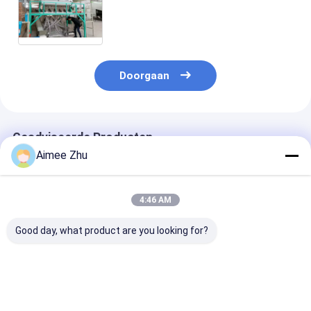
Nauwkeurigheids Multifunctionele
Donkere Zoute Kleur om Donker
Kleurenzout met Verre Wifi Te
scheiden
Doorgaan
Geadviseerde Producten
Aimee Zhu
4:46 AM
Good day, what product are you looking for?
Nootmuskaat Pinda
Hoge Capaciteit 10
WENYAO Full
Sorteermachine voor
Kanalen SS316 Anti-
304/316 roestv
het Verwijderen van
Corrosieve Zout
staal Intellige
Aflatoxine Deeltjes
Kwarts Mineraal
kleur sorteren