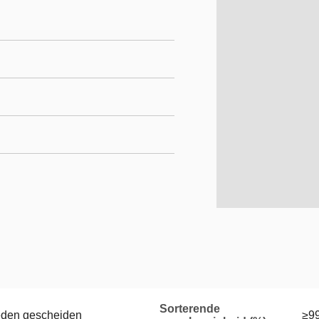
Sorterende
eden gescheiden
≥9