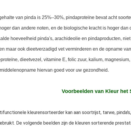
gehalte van pinda is 25%--30%, pindaproteïne bevat acht soorte
hoger dan andere noten, en de biologische kracht is hoger dan 
lde hoeveelheid pinda's, arachideolie en pindaproducten, niet 
ken maar ook dieetverzadigd vet verminderen en de opname van
ieproteïne, dieetvezel, vitamine E, folic zuur, kalium, magnesium
middelenopname hiervan goed voor uw gezondheid.
Voorbeelden van Kleur het 
ifunctionele kleurensorteerder kan aan soortrijst, tarwe, pinda's, 
bruikt. De volgende beelden zijn de kleuren sorterende prestaties