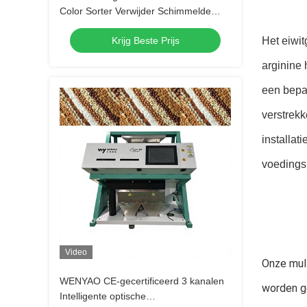
Color Sorter Verwijder Schimmelde
Rotten Shell Onzuiverheid voor alle
Krijg Beste Prijs
Het eiwit
soorten noten Verwerking
arginine 
een bepaa
verstrek
installat
voedings
Video
Onze mult
WENYAO CE-gecertificeerd 3 kanalen
worden ge
Intelligente optische