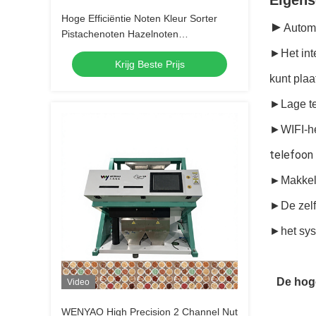
Eigens
Hoge Efficiëntie Noten Kleur Sorter
►
Automa
Pistachenoten Hazelnoten
Pijnboompitten Walnoten Amandelen
►Het int
Krijg Beste Prijs
Pinda's Scheiden Machine
kunt plaa
►Lage te
►WIFI-he
telefoon 
►
Makkel
►De zelfu
►het sys
De hoge
Video
WENYAO High Precision 2 Channel Nut