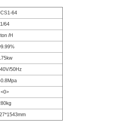
CS1-64
1/64
 ton /H
99.99%
.75kw
240V/50Hz
-0.8Mpa
<0>
280kg
527*1543mm