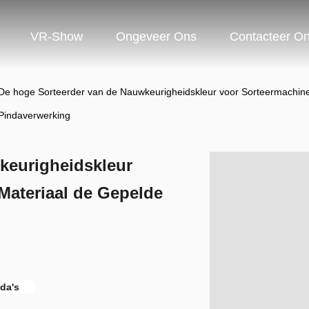
VR-Show
Ongeveer Ons
Contacteer O
De hoge Sorteerder van de Nauwkeurigheidskleur voor Sorteermachine
Pindaverwerking
keurigheidskleur
Materiaal de Gepelde
da's