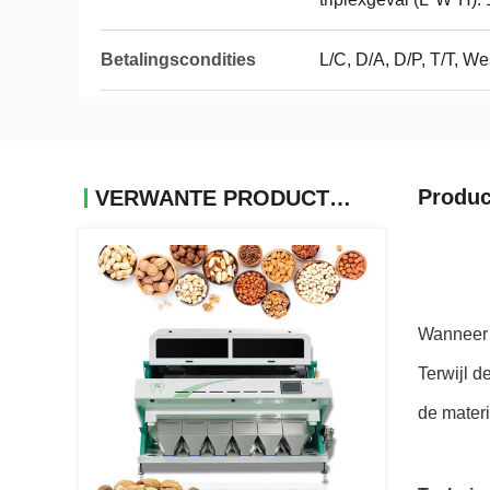
Betalingscondities
L/C, D/A, D/P, T/T, 
Produc
VERWANTE PRODUCTEN
Wanneer 
Terwijl
 d
de materi