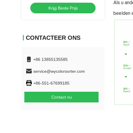
kleursorteermachine
Als u and
Krijg Beste Prijs
beelden e
CONTACTEER ONS
+86 13855135585
service@wycolorsorter.com
+86-551-67699185
Contact nu