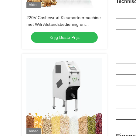
Technis
Video
220V Cashewnøt Kleursorteermachine
met Wifi Afstandsbediening en
≥99,99% Sorteerprecisie
Krijg Beste Prijs
Video