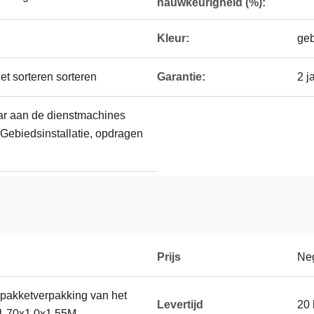
nauwkeurigheid (%):
Kleur:
geb
et sorteren sorteren
Garantie:
2 j
ar aan de dienstmachines
Gebiedsinstallatie, opdragen
Prijs
Neg
 pakketverpakking van het
Levertijd
20 
 1.70x1.0x1.55M