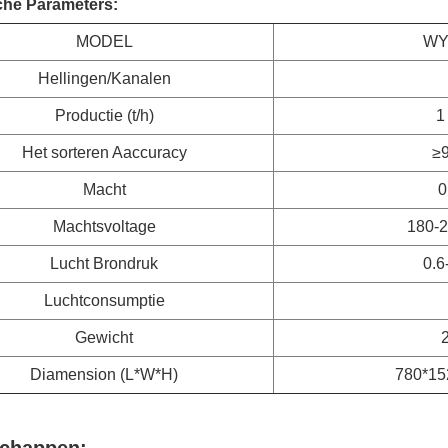
che Parameters:
MODEL
WY
Hellingen/Kanalen
Productie (t/h)
1
Het sorteren Aaccuracy
≥
Macht
0
Machtsvoltage
180-
Lucht Brondruk
0.6
Luchtconsumptie
Gewicht
Diamension (L*W*H)
780*1