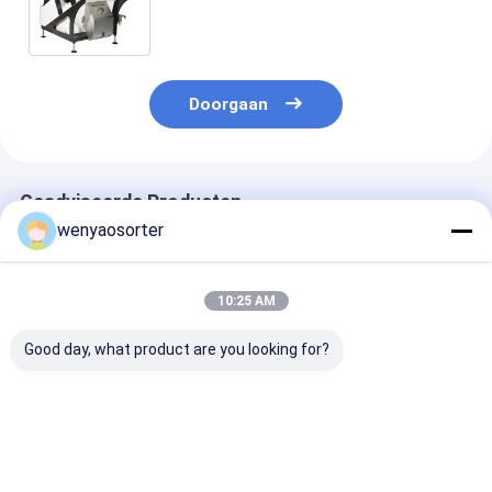
Separator van Pijnboomnoten
verwerken
Doorgaan
Geadviseerde Producten
wenyaosorter
10:25 AM
Good day, what product are you looking for?
5 Chutes Nuts Kleur
220V Cashewnøt
Hoge Efficiënti
Sorter met Japan
Kleursorteermachine
Noten Kleur So
Toshiba CCD Sensor
met Wifi
Pistachenoten
en ≥99.99%
Afstandsbediening
Hazelnoten
nauwkeurigheid voor
en ≥99,99%
Pijnboompitte
Beste prijs
Beste prijs
Beste pri