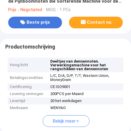
de Pijnboomnoten die Sorterende Machine voor de
Separator van Pijnboomnoten verwerken
Prijs：Negotiated
MOQ：1 PCs
Beste prijs
Contact nu
Productomschrijving
,
Deeltjes van dennennoten
Hoog licht
Verwerkingsmachine voor het
rangschikken van dennennoten
L/C, D/A, D/P, T/T, Western Union,
Betalingscondities
MoneyGram
Certificering
CE ISO9001
Levering vermogen
200PCS per Maand
Levertijd
20 het werkdagen
Merknaam
WENYAO
Bekijk meer