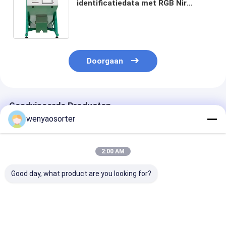
identificatiedata met RGB Nir
Cameras
Doorgaan
Geadviseerde Producten
wenyaosorter
2:00 AM
Good day, what product are you looking for?
Wenyao Zware
Groente kleur
Automatische 
Intelligent Kleuren
sorteermachine voor
chili sorteerm
sorteermachine met
fruit knoflook