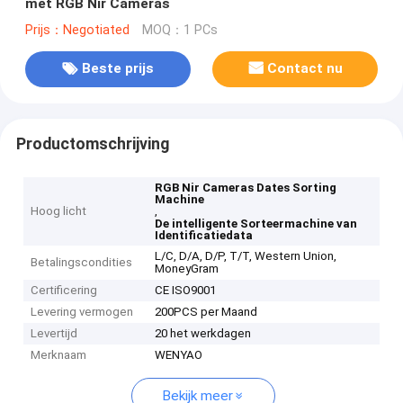
met RGB Nir Cameras
Prijs：Negotiated
MOQ：1 PCs
Beste prijs
Contact nu
Productomschrijving
RGB Nir Cameras Dates Sorting
Machine
Hoog licht
,
De intelligente Sorteermachine van
Identificatiedata
L/C, D/A, D/P, T/T, Western Union,
Betalingscondities
MoneyGram
Certificering
CE ISO9001
Levering vermogen
200PCS per Maand
Levertijd
20 het werkdagen
Merknaam
WENYAO
Bekijk meer