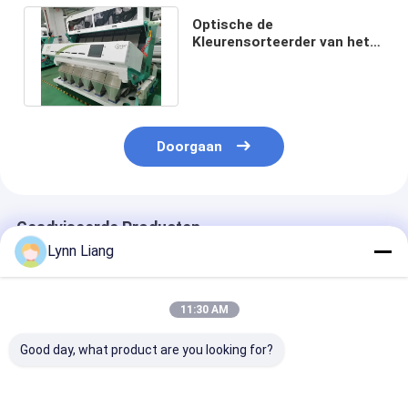
Optische de
Kleurensorteerder van het
Pompoenzaad met WiFi-
Afstandsbediening
Doorgaan
Geadviseerde Producten
Lynn Liang
11:30 AM
Good day, what product are you looking for?
Landbouwsorteermachine
Wenyao Kleur Sorter
WENYAO