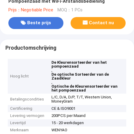
Pompoenzaad met WiFi-Afstandsbediening
Prijs：Negotiable Price
MOQ：1 PCs
Beste prijs
Contact nu
Productomschrijving
De Kleurensorteerder van het
pompoenzaad
,
De optische Sorteerder van de
Hoog licht
Zaadkleur
,
Optische de Kleurensorteerder van
het pompoenzaad
L/C, D/A, D/P, T/T, Western Union,
Betalingscondities
MoneyGram
Certificering
CE & ISO9001
Levering vermogen
200PCS per Maand
Levertijd
15 - 20 werkdagen
Merknaam
WENYAO