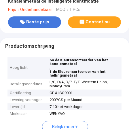
Kanalenmetaal de Intelligente Identificatie
Prijs：Onderhandelbaar
MOQ：1 PCs
Beste prijs
Contact nu
Productomschrijving
64 de Kleurensorteerder van het
kanalenmetaal
Hoog licht
,
1 de Kleurensorteerder van het
hellingsmetaal
L/C, D/A, D/P, T/T, Western Union,
Betalingscondities
MoneyGram
Certificering
CE & ISO9001
Levering vermogen
200PCS per Maand
Levertijd
7-10 het werkdagen
Merknaam
WENYAO
Bekijk meer