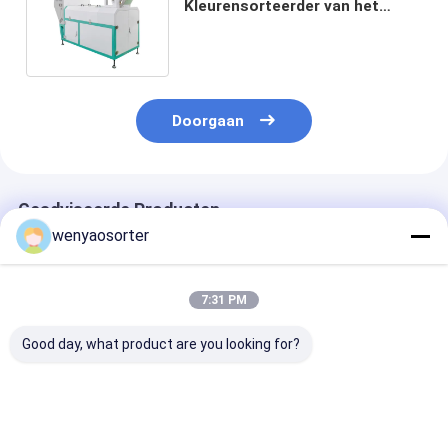
Kleurensorteerder van het
Kanalenmetaal de Intelligente
Identificatie
Doorgaan
Geadviseerde Producten
wenyaosorter
7:31 PM
Good day, what product are you looking for?
Wenyao Hoge
220v metalen
Metalen riemk
Sorteerprecisie
kleursorteerder
sorteermachin
Riemtype
zelfreiniging
recycling