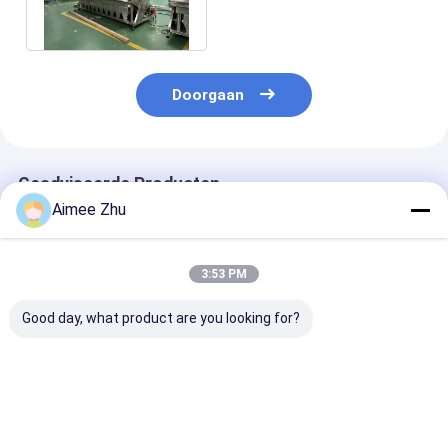
Salt
Doorgaan
Geadviseerde Producten
Aimee Zhu
3:53 PM
Good day, what product are you looking for?
Hoogwaardige
8/512pcs Chutes
Juniper Kleure
kleursorteerder/kleursorteermachine
Toshiba Japan CCD
sorteerder me
voor
2-3t/h Doorvoer
Toshiba Camer
erts/mineraal/slib/steen/kwarts
Multifunctionele
Ton/uur
Kleursorteermachine
Sorteergewich
Beste prijs
Beste prijs
Beste pri