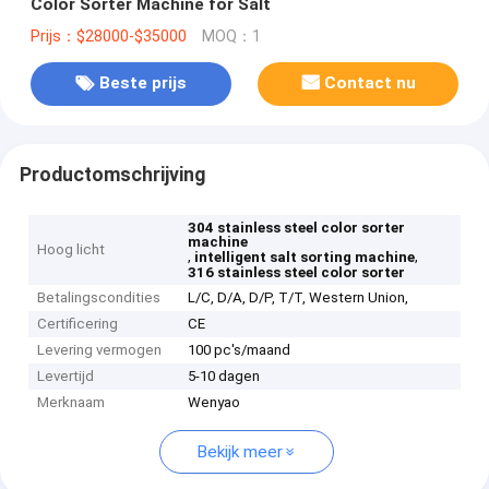
Color Sorter Machine for Salt
Prijs：$28000-$35000
MOQ：1
Beste prijs
Contact nu
Productomschrijving
304 stainless steel color sorter
machine
Hoog licht
,
,
intelligent salt sorting machine
316 stainless steel color sorter
Betalingscondities
L/C, D/A, D/P, T/T, Western Union,
Certificering
CE
Levering vermogen
100 pc's/maand
Levertijd
5-10 dagen
Merknaam
Wenyao
Bekijk meer