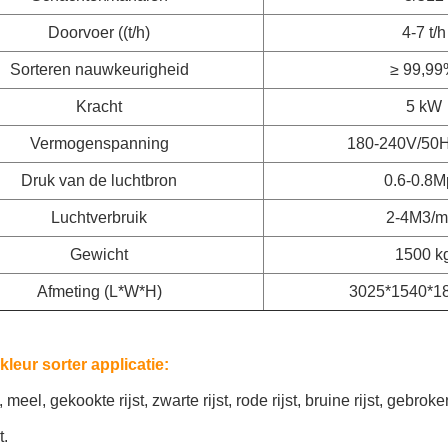
Doorvoer ((t/h)
4-7 t/h
Sorteren nauwkeurigheid
≥ 99,9
Kracht
5 kW
Vermogenspanning
180-240V/50
Druk van de luchtbron
0.6-0.8M
Luchtverbruik
2-4M3/m
Gewicht
1500 k
Afmeting (L*W*H)
3025*1540*1
leur sorter applicatie:
st, meel, gekookte rijst, zwarte rijst, rode rijst, bruine rijst, gebroke
t.