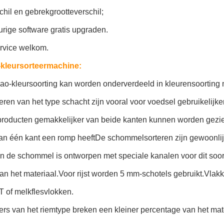
chil en gebrekgrootteverschil;
rige software gratis upgraden.
vice welkom.
kleursorteermachine:
o-kleursoorting kan worden onderverdeeld in kleurensoorting m
eren van het type schacht zijn vooral voor voedsel gebruikelijker
 producten gemakkelijker van beide kanten kunnen worden gezie
aan één kant een romp heeftDe schommelsorteren zijn gewoonlij
n de schommel is ontworpen met speciale kanalen voor dit soor
n het materiaal.Voor rijst worden 5 mm-schotels gebruikt.Vlakke
T of melkflesvlokken.
ers van het riemtype breken een kleiner percentage van het materi