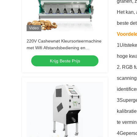
granen, 
Het kan, 
beste de
Video
Voordele
220V Cashewnøt Kleursorteermachine
1Uitstek
met Wifi Afstandsbediening en
≥99,99% Sorteerprecisie
hoge kwal
Krijg Beste Prijs
2. RGB fu
scanning
identific
3Superge
kalibrati
te vermi
4Geperson