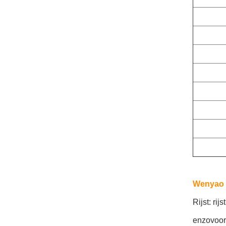
Wenyao k
Rijst: rij
enzovoor