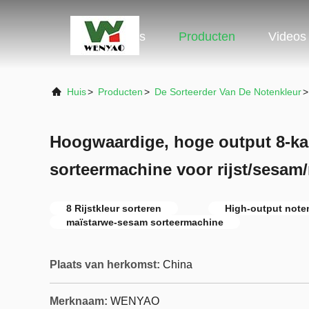
Huis
Producten
Videos
Huis
>
Producten
>
De Sorteerder Van De Notenkleur
>
Hoogwaardige, hoge output 8-ka
sorteermachine voor rijst/sesam
8 Rijstkleur sorteren
High-output note
maïstarwe-sesam sorteermachine
Plaats van herkomst:
China
Merknaam:
WENYAO