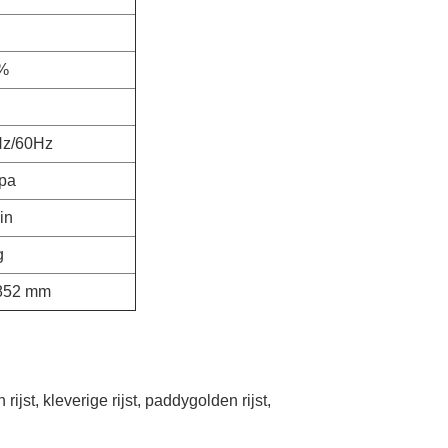
9%
Hz/60Hz
pa
in
g
852 mm
n rijst, kleverige rijst, paddygolden rijst,