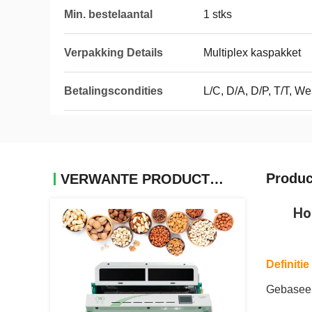
Min. bestelaantal
1 stks
Verpakking Details
Multiplex kaspakket
Betalingscondities
L/C, D/A, D/P, T/T, We
Produc
VERWANTE PRODUCTEN
Ho
Definitie
Gebaseerd