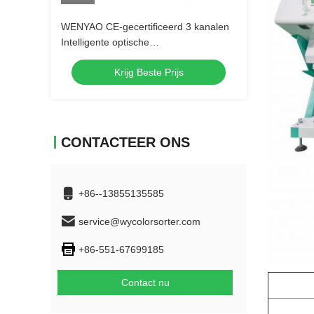
WENYAO CE-gecertificeerd 3 kanalen
Intelligente optische
kleursorteermachine
Krijg Beste Prijs
CONTACTEER ONS
+86--13855135585
service@wycolorsorter.com
+86-551-67699185
Contact nu