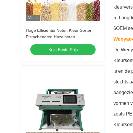
kleurvers
5- Langdu
Video
6OEM ser
Hoge Efficiëntie Noten Kleur Sorter
Pistachenoten Hazelnoten
Wenyao-
Pijnboompitten Walnoten Amandelen
Krijg Beste Prijs
De Wenya
Pinda's Scheiden Machine
Kleursort
is en de
slechts 
aangezie
vormen va
zoals PE
Kleursort