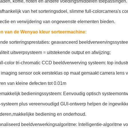
zaden, koffie, noten en andere voedingsmiddelen toepassingen.
afhankelijk van het sorteringsdoel, slimme full-colorcamera's 
tectie en verwijdering van ongewenste elementen bieden.
n van de Wenyao kleur sorteermachine:
ende sorteringsprestaties: geavanceerd beeldverwervingssysteem
iteit uitwerpsysteem = uitstekende output en afwijzing;
ll-color tri-chromatic CCD beeldverwerving systeem: top indust
 imaging sensor ook eersteklas op maat gemaakt camera lens v
eren van kleine defecten tot 0.01m
makkelijk bedieningssysteem: Eenvoudig optisch systeemontwe
e-systeem plus vereenvoudigd GUI-ontwerp helpen de ingewikkel
nderen,makkelijke bediening en onderhoud.
aliseerd beeldverwerkingsalgoritme: Intelligentie-algoritme vo