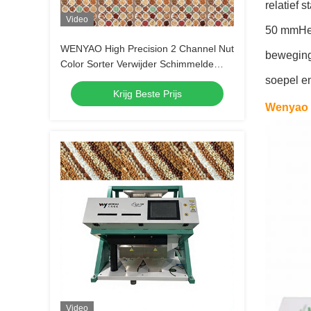
relatief 
Video
50 mmHet 
WENYAO High Precision 2 Channel Nut
beweginge
Color Sorter Verwijder Schimmelde
Rotten Shell Onzuiverheid voor alle
soepel en
Krijg Beste Prijs
soorten noten Verwerking
Wenyao 8
Video