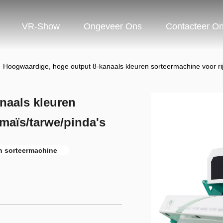
VR-Show
Ongeveer Ons
Contacteer O
Hoogwaardige, hoge output 8-kanaals kleuren sorteermachine voor ri
naals kleuren
/maïs/tarwe/pinda's
n sorteermachine