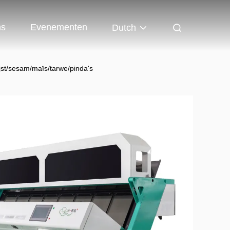
ns
Evenementen
Dutch
jst/sesam/maïs/tarwe/pinda's