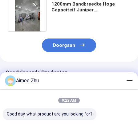
1200mm Bandbreedte Hoge
Capaciteit Juniper
Kleursorteerder met 99,99%
Precisie
Doorgaan
Geadviseerde Producten
Aimee Zhu
9:22 AM
Good day, what product are you looking for?
Nootmuskaat Pinda
Hoge Capaciteit 10
WENYAO Full
Sorteermachine voor
Kanalen SS316 Anti-
304/316 roestv