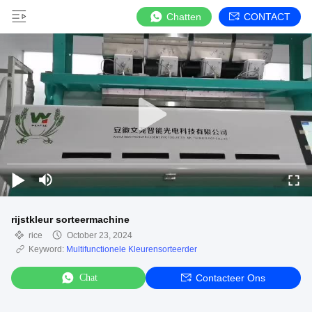
Chatten
CONTACT
rijstkleur sorteermachine
rice
October 23, 2024
Keyword:
Multifunctionele Kleurensorteerder
Chat
Contacteer Ons