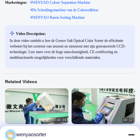
Markeringen:
#
WENYAO Colour Separation Machine
#
De Scheidingsmachine van de Coleseedkleur
#
WENYAO Raisin Sorting Machine
Video Description:
In deze video ontdekt u hoe de Greece Salt Optical Color Sorter de efficiëntie
verbetert bij het sorteren van zeezout en steenzout met zijn geavanceerde CCD-
technologie. Leer meer over de hoge nauwkeurigheid, CE-certificering en
multifunctionele mogelijkheden voor verschillende materialen.
Related Videos
00:39
00:32
Parboiled Steamed Rice Separator
Optische CCD Multifunctionele
wenyaosorter
Machine 1 Chute 64 kanalen voor
Rijstkleursorteermachine voor