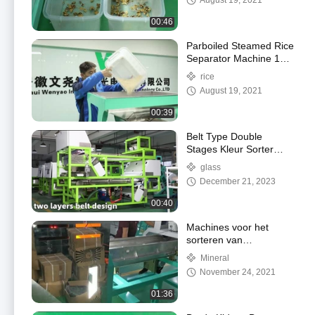
August 19, 2021
Camera's
00:46
Parboiled Steamed Rice
Separator Machine 1
Chute 64 kanalen voor
rice
rijstmolen om rijst te
August 19, 2021
verwerken
00:39
Belt Type Double
Stages Kleur Sorter
Machine voor het
glass
sorteren van glas
December 21, 2023
00:40
Machines voor het
sorteren van
mineraalerts met een
Mineral
hoge nauwkeurigheid
November 24, 2021
en een hoge capaciteit
01:36