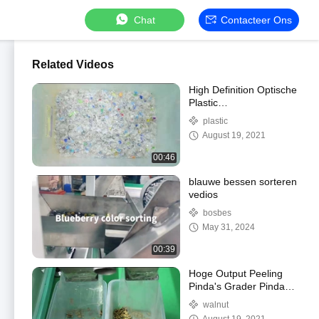
Chat
Contacteer Ons
Related Videos
High Definition Optische
Plastic
Kleurensorteermachine
plastic
8 Hellingen 512
August 19, 2021
Kanalen
00:46
blauwe bessen sorteren
vedios
bosbes
May 31, 2024
00:39
Hoge Output Peeling
Pinda's Grader Pinda
Kleur Sorter Aardnoot
walnut
Separator Met Nir CCD