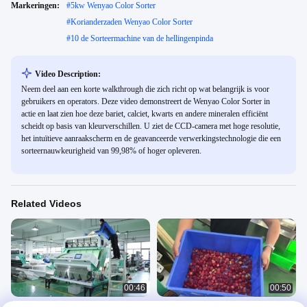
Markeringen:
#
5kw Wenyao Color Sorter
#
Korianderzaden Wenyao Color Sorter
#
10 de Sorteermachine van de hellingenpinda
Video Description:
Neem deel aan een korte walkthrough die zich richt op wat belangrijk is voor
gebruikers en operators. Deze video demonstreert de Wenyao Color Sorter in
actie en laat zien hoe deze bariet, calciet, kwarts en andere mineralen efficiënt
scheidt op basis van kleurverschillen. U ziet de CCD-camera met hoge resolutie,
het intuïtieve aanraakscherm en de geavanceerde verwerkingstechnologie die een
sorteernauwkeurigheid van 99,98% of hoger opleveren.
Related Videos
00:46
00:50