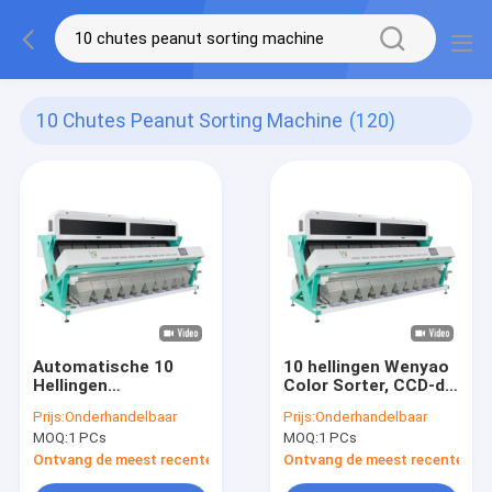
10 Chutes Peanut Sorting Machine
(120)
Automatische 10
10 hellingen Wenyao
Hellingen
Color Sorter, CCD-de
Plantaardige
Sorteermachine van
Prijs:
Onderhandelbaar
Prijs:
Onderhandelbaar
Sorteermachine met
de Camerapinda
MOQ:
1 PCs
MOQ:
1 PCs
hoog rendement
Ontvang de meest recente Prijs
Ontvang de meest recente Prij