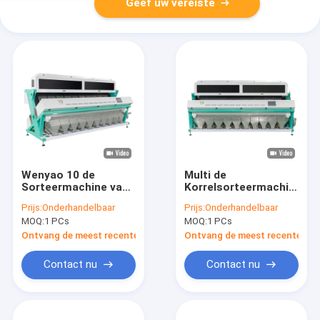
Geef uw vereiste
Wenyao 10 de
Multi de
Sorteermachine van
Korrelsorteermachine
Hellingensojabonen
10 van de maïskleur
Prijs:
Onderhandelbaar
Prijs:
Onderhandelbaar
met Hoge Productie
Hellingen 640
MOQ:
1 PCs
MOQ:
1 PCs
Kanalen
Ontvang de meest recente Prijs
Ontvang de meest recente Prij
Contact nu
Contact nu