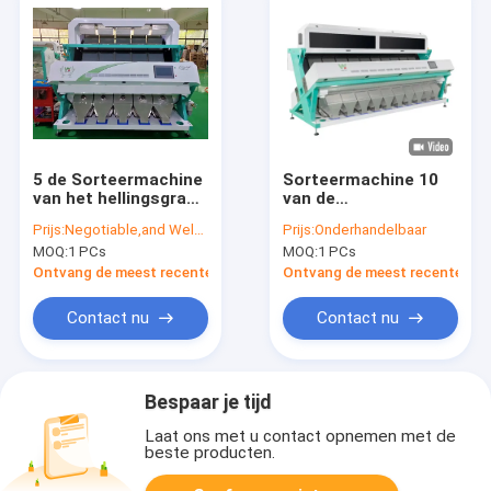
5 de Sorteermachine
Sorteermachine 10
van het hellingsgraan
van de
met Amerika FPGA
separatorsojaboon
Prijs:
Negotiable,and Welcome your Inquiry
Prijs:
Onderhandelbaar
die Spaander
Hellingen Eenvoudige
MOQ:
1 PCs
MOQ:
1 PCs
verwerken
Verrichting
Ontvang de meest recente Prijs
Ontvang de meest recente Prij
Contact nu
Contact nu
Bespaar je tijd
Laat ons met u contact opnemen met de
beste producten.