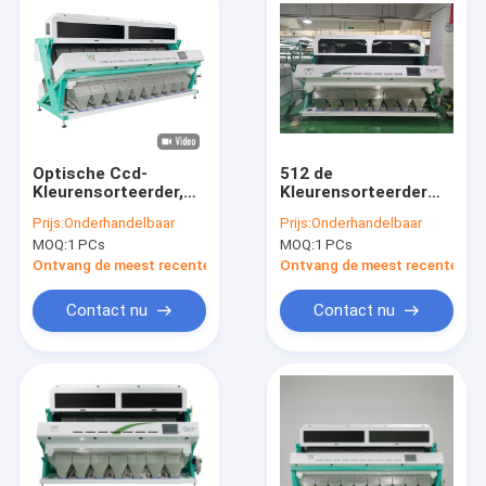
Optische Ccd-
512 de
Kleurensorteerder,
Kleurensorteerder
van de de
van kanalenbonen, de
Prijs:
Onderhandelbaar
Prijs:
Onderhandelbaar
Hellingentarwe van
Controle van de
MOQ:
1 PCs
MOQ:
1 PCs
6.5kw 10 de
Sorteermachinewifi
Sorteerdersmachine
van de 8
Ontvang de meest recente Prijs
Ontvang de meest recente Prij
hellingenkardemom
Contact nu
Contact nu
Huis
Producten
Videos