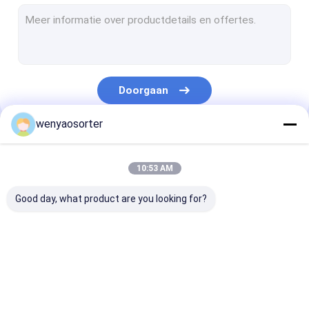
De Sorteerder van de tarwekleur
de sorteerder van de korrelkleur
de sorteerder van de bonenkleur
Doorgaan
plastic kleurensorteermachine
wenyaosorter
Multifunctionele Kleurensorteerder
Onze Categorieën
De Sorteerder van de notenkleur
10:53 AM
De Sorteerder van de zaadkleur
Good day, what product are you looking for?
de sorteerder van de metaalkleur
De Sorteerder van de riemkleur
De sorteerder van de
De sorteerder van de
De Sorteerder 
plantaardige sorteermachine
Wenyaokleur
rijstkleur
tarwekleur