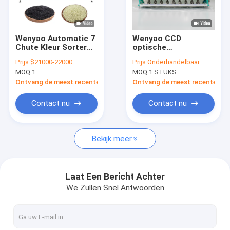
VR-show
Ongeveer ons
Wenyao Automatic 7
Wenyao CCD
Chute Kleur Sorter
optische
Fabrieksreis
Sesam Kleur Sorter
sorteermachine met
Prijs:
$21000-22000
Prijs:
Onderhandelbaar
5400 pixels camera
MOQ:
1
MOQ:
1 STUKS
en full colour RGB
Kwaliteitscontrole
CCD-sensor voor
Ontvang de meest recente Prijs
Ontvang de meest recente Prij
graansortering met
hoge capaciteit en
Contacteer ons
Contact nu
Contact nu
10 goten
Nieuws
Bekijk meer
Verzoek om een Citaat
Laat Een Bericht Achter
We Zullen Snel Antwoorden
De sorteerder van de Wenyaokleur
De sorteerder van de rijstkleur