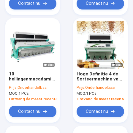
Contact nu
Contact nu
10
Hoge Definitie 4 de
hellingenmacadamia
Sorteermachine van
Sorteermachine
de Hellingenpeper
Prijs:
Onderhandelbaar
Prijs:
Onderhandelbaar
Toshiba 5400 CCD-
voor Zaadkruid
MOQ:
1 PCs
MOQ:
1 PCs
Sensor
Ontvang de meest recente Prijs
Ontvang de meest recente Prij
Contact nu
Contact nu