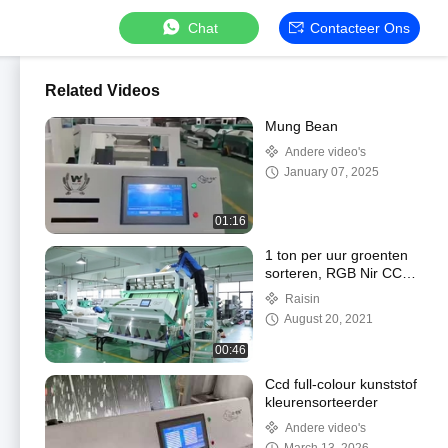
Chat
Contacteer Ons
Related Videos
Mung Bean
Andere video's
January 07, 2025
01:16
1 ton per uur groenten
sorteren, RGB Nir CCD
rozijnen sorteren
Raisin
August 20, 2021
00:46
Ccd full-colour kunststof
kleurensorteerder
Andere video's