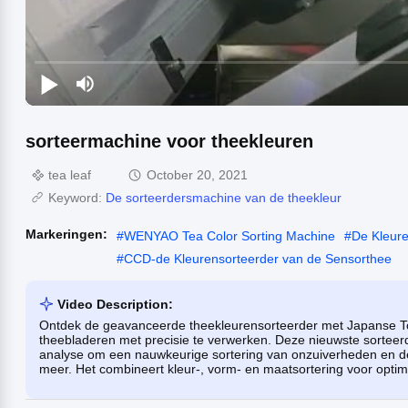
sorteermachine voor theekleuren
tea leaf
October 20, 2021
Keyword:
De sorteerdersmachine van de theekleur
Markeringen:
#
WENYAO Tea Color Sorting Machine
#
De Kleure
#
CCD-de Kleurensorteerder van de Sensorthee
Video Description:
Ontdek de geavanceerde theekleurensorteerder met Japanse T
theebladeren met precisie te verwerken. Deze nieuwste sorteerd
analyse om een ​​nauwkeurige sortering van onzuiverheden en de
meer. Het combineert kleur-, vorm- en maatsortering voor optima