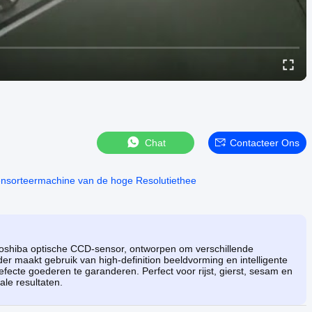
Chat
Contacteer Ons
nsorteermachine van de hoge Resolutiethee
oshiba optische CCD-sensor, ontworpen om verschillende
er maakt gebruik van high-definition beeldvorming en intelligente
fecte goederen te garanderen. Perfect voor rijst, gierst, sesam en
le resultaten.