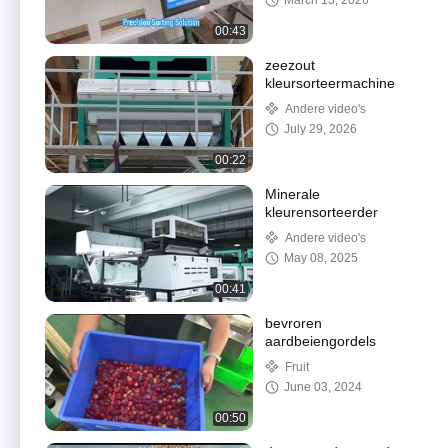
March 13, 2026
00:43
zeezout
kleursorteermachine
Andere video's
July 29, 2026
00:22
Minerale
kleurensorteerder
Andere video's
May 08, 2025
00:41
bevroren
aardbeiengordels
Fruit
June 03, 2024
00:50