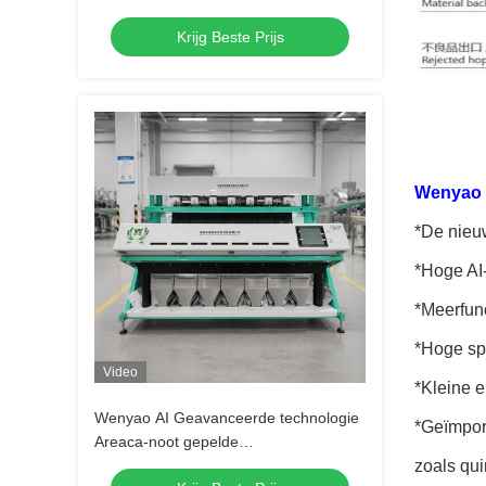
Machine Pistachio Pecan Macadamia
Krijg Beste Prijs
Kleur Sorteren Machine
Wenyao 
*De nieu
*Hoge AI-
*Meerfunc
*Hoge spe
Video
*Kleine 
Wenyao AI Geavanceerde technologie
*Geïmport
Areaca-noot gepelde
knoflooksorteermachine Optische
zoals qui