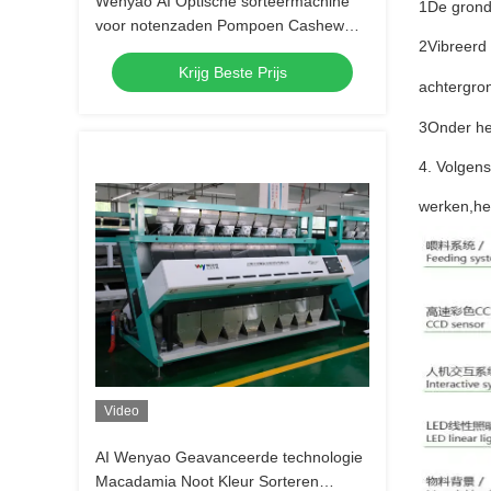
Wenyao AI Optische sorteermachine
1De grond
voor notenzaden Pompoen Cashew
2Vibreerd 
Amandel Pinda Vormsorteerder
Krijg Beste Prijs
Kleurensorteerder
achtergron
3Onder het
4. Volgens
werken,het
Video
AI Wenyao Geavanceerde technologie
Macadamia Noot Kleur Sorteren