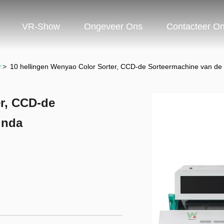
VR-Show
Ongeveer Ons
Contacteer O
r
>
10 hellingen Wenyao Color Sorter, CCD-de Sorteermachine van d
er, CCD-de
inda