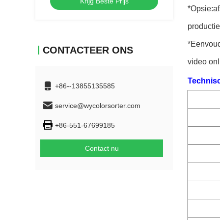
Krijg Beste Prijs
bonenrijst Pompoenzaad
*Opsie:af
Kleursorteermachine
productie
*Eenvoudi
CONTACTEER ONS
video onl
Technisc
+86--13855135585
service@wycolorsorter.com
+86-551-67699185
Contact nu