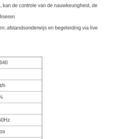
, kan de controle van de nauwkeurigheid, de
liseren
sten; afstandsonderwijs en begeleiding via live
640
t/h
9%
50Hz
pa