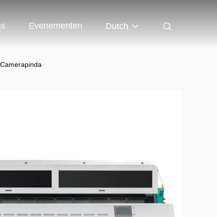
ns
Evenementen
Dutch
e Camerapinda