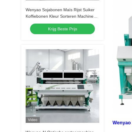
Wenyao Sojabonen Maïs Rijst Suiker
Koffiebonen Kleur Sorteren Machine
Nieuw ontwerp Volledig Automatische
Krijg Beste Prijs
Kleur Sorteren Machine
Video
Wenyao k