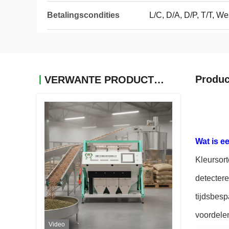
Betalingscondities
L/C, D/A, D/P, T/T, 
Produc
VERWANTE PRODUCTEN
Wat is e
Kleursort
detecter
tijdsbesp
voordele
Video