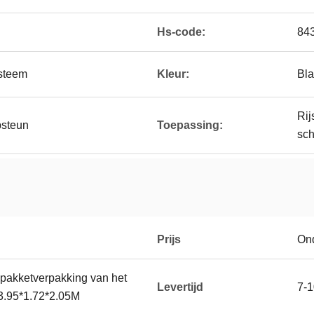
Hs-code:
84
ysteem
Kleur:
Bla
Rij
psteun
Toepassing:
sc
Prijs
On
 pakketverpakking van het
Levertijd
7-1
 3.95*1.72*2.05M