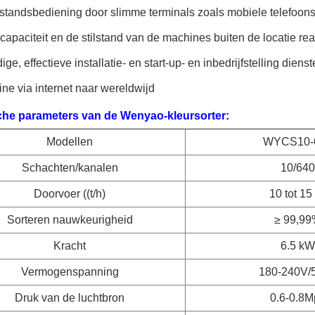
standsbediening door slimme terminals zoals mobiele telefoons
capaciteit en de stilstand van de machines buiten de locatie rea
ge, effectieve installatie- en start-up- en inbedrijfstelling dien
ine via internet naar wereldwijd
he parameters van de Wenyao-kleursorter:
Modellen
WYCS10-
Schachten/kanalen
10/640
Doorvoer ((t/h)
10 tot 15 
Sorteren nauwkeurigheid
≥ 99,9
Kracht
6.5 kW
Vermogenspanning
180-240V/
Druk van de luchtbron
0.6-0.8M