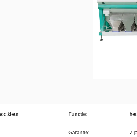
nootkleur
Functie:
het
Garantie:
2 j