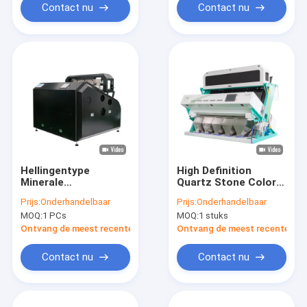
Contact nu
Contact nu
Hellingentype
High Definition
Minerale
Quartz Stone Color
Sorteermachine 5400
Sorting Machine 320
Prijs:
Onderhandelbaar
Prijs:
Onderhandelbaar
pixel voor
kanaal
MOQ:
1 PCs
MOQ:
1 stuks
Kwartssteen
Ontvang de meest recente Prijs
Ontvang de meest recente Prij
Contact nu
Contact nu