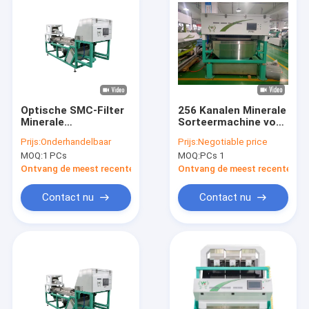
Optische SMC-Filter
256 Kanalen Minerale
Minerale
Sorteermachine voor
Sorteermachine voor
het Intelligente Licht
Prijs:
Onderhandelbaar
Prijs:
Negotiable price
Kwartssteen
van de Kwartssteen
MOQ:
1 PCs
MOQ:
PCs 1
1000kg/H
Ontvang de meest recente Prijs
Ontvang de meest recente Prij
Contact nu
Contact nu
Huis
Producten
Videos