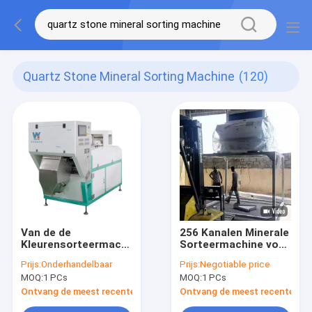
Quartz Stone Mineral Sorting Machine
(120)
Van de de
256 Kanalen Minerale
Kleurensorteermachine
Sorteermachine voor
van de kwartssteen
Kwartssteen 2 Jaar
Prijs:
Onderhandelbaar
Prijs:
Negotiable price
de
Garantie
MOQ:
1 PCs
MOQ:
1 PCs
afstandsbediening
van Wifi met Toshiba
Ontvang de meest recente Prijs
Ontvang de meest recente Prij
CCD