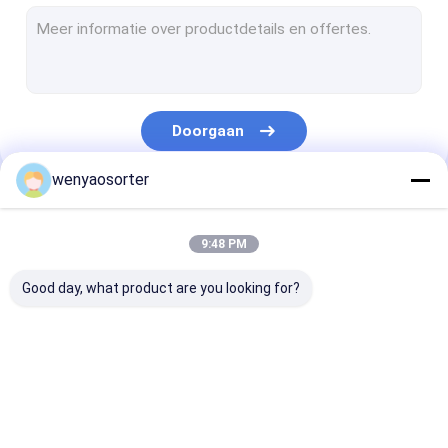
De Sorteerder van de tarwekleur
de sorteerder van de korrelkleur
de sorteerder van de bonenkleur
Doorgaan
plastic kleurensorteermachine
wenyaosorter
Multifunctionele Kleurensorteerder
Onze Categorieën
De Sorteerder van de notenkleur
9:48 PM
De Sorteerder van de zaadkleur
Good day, what product are you looking for?
de sorteerder van de metaalkleur
De Sorteerder van de riemkleur
De sorteerder van de
De sorteerder van de
De Sorteerder 
plantaardige sorteermachine
Wenyaokleur
rijstkleur
tarwekleur