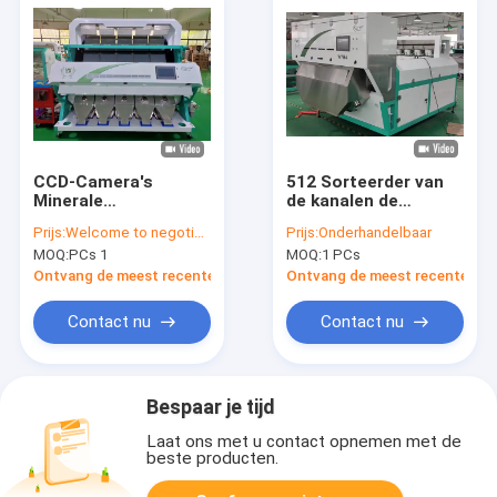
CCD-Camera's
512 Sorteerder van
Minerale
de kanalen de
Sorteermachine voor
Minerale Kleur voor
Prijs:
Welcome to negotiated
Prijs:
Onderhandelbaar
Kwartssteen en Zand
de Steen van het
MOQ:
PCs 1
MOQ:
1 PCs
Barietkwarts
Ontvang de meest recente Prijs
Ontvang de meest recente Prij
Contact nu
Contact nu
Bespaar je tijd
Laat ons met u contact opnemen met de
beste producten.