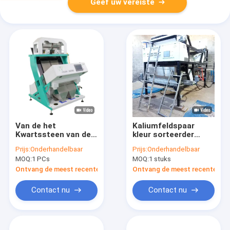
Geef uw vereiste
Van de het
Kaliumfeldspaar
Kwartssteen van de
kleur sorteerder
128 Kanalen Minerale
kwarts steen kleur
Prijs:
Onderhandelbaar
Prijs:
Onderhandelbaar
Sorteermachine de
sorteerder kwarts
MOQ:
1 PCs
MOQ:
1 stuks
Kleurenseparator
zand kleur sorteerder
Ontvang de meest recente Prijs
Ontvang de meest recente Prij
Contact nu
Contact nu