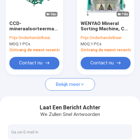
VR-show
Ongeveer ons
CCD-
WENYAO Mineral
mineraalsorteermachine
Sorting Machine, Ce-
Fabrieksreis
voor kwartssteen,
de Separatormachine
Prijs:
Onderhandelbaar
Prijs:
Onderhandelbaar
zandsteen,
van het Kwartszand
MOQ:
1 PCs
MOQ:
1 PCs
kleursoortmachine
Kwaliteitscontrole
Ontvang de meest recente Prijs
Ontvang de meest recente Prij
Contacteer ons
Contact nu
Contact nu
Nieuws
Bekijk meer
Verzoek om een Citaat
Laat Een Bericht Achter
We Zullen Snel Antwoorden
De sorteerder van de Wenyaokleur
De sorteerder van de rijstkleur