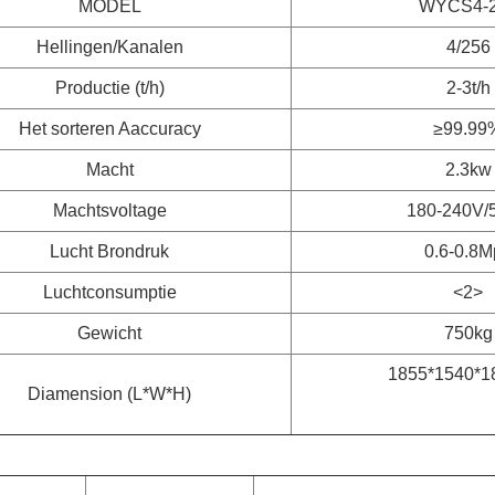
MODEL
WYCS4-
Hellingen/Kanalen
4/256
Productie (t/h)
2-3t/h
Het sorteren Aaccuracy
≥99.99
Macht
2.3kw
Machtsvoltage
180-240V/
Lucht Brondruk
0.6-0.8M
Luchtconsumptie
<2>
Gewicht
750kg
1855*1540*
Diamension (L*W*H)