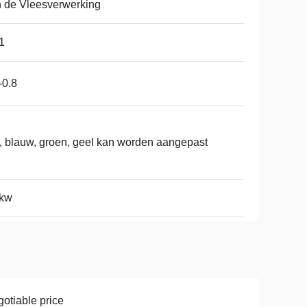
 de Vleesverwerking
1
-0.8
, blauw, groen, geel kan worden aangepast
3kw
otiable price