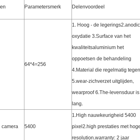
len
Parametersmerk
Delenvoordeel
1. Hoog - de legerings2.anodic
oxydatie 3.Surface van het
kwaliteitsaluminium het
oppoetsen de behandeling
64*4=256
4.Material die regelmatig tege
5.wear-zichverzet uitglijden,
wearproof 6.The-levensduur is
lang.
1.High nauwkeurigheid 5400
n camera
5400
pixel2.high prestaties met hog
resolution.warranty: 2 jaar