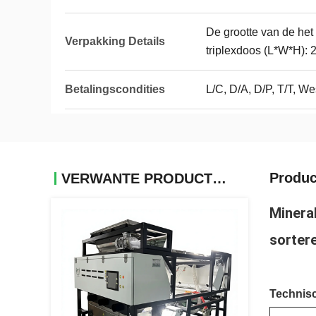
De grootte van de het
Verpakking Details
triplexdoos (L*W*H): 
Betalingscondities
L/C, D/A, D/P, T/T, 
Produc
VERWANTE PRODUCTEN
Minera
sorter
Technis