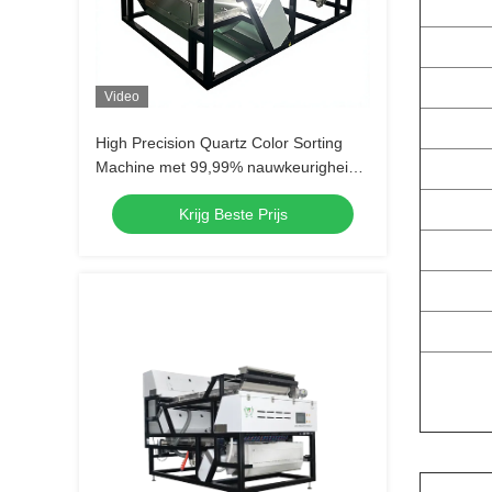
Video
High Precision Quartz Color Sorting
Machine met 99,99% nauwkeurigheid
en dubbelzijdige camera detectie voor
Krijg Beste Prijs
silica zand scheiding