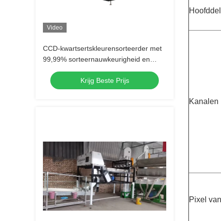
Hoofdde
Video
CCD-kwartsertskleurensorteerder met
99,99% sorteernauwkeurigheid en
dubbelzijdige cameradetectie voor het
Krijg Beste Prijs
sorteren van mineralen
Kanalen
Pixel va