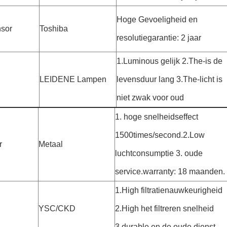
Hoge Gevoeligheid en
sor
Toshiba
resolutiegarantie: 2 jaar
1.Luminous gelijk 2.The-is de
LEIDENE Lampen
levensduur lang 3.The-licht is
niet zwak voor oud
1. hoge snelheidseffect
1500times/second.2.Low
r
Metaal
luchtconsumptie 3. oude
service.warranty: 18 maanden.
1.High filtratienauwkeurigheid
YSC/CKD
2.High het filtreren snelheid
3.durable en de oude dienst.