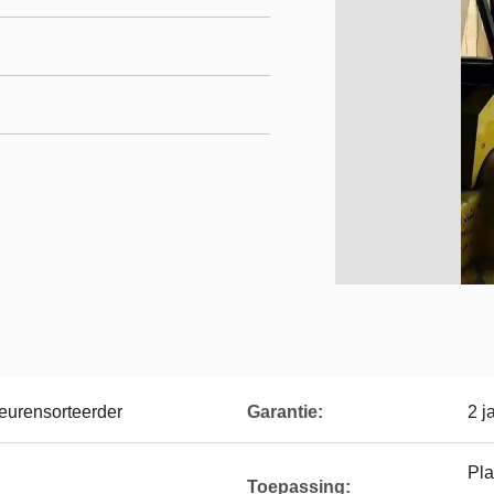
eurensorteerder
Garantie:
2 j
Pla
Toepassing: