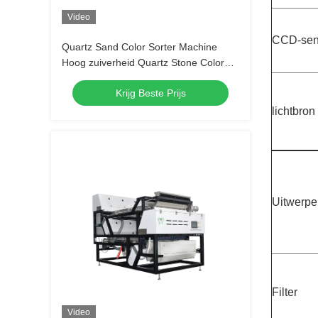
Video
CCD-sen
Quartz Sand Color Sorter Machine
Hoog zuiverheid Quartz Stone Color
Sorting Separator Equipment
Krijg Beste Prijs
lichtbron
Uitwerpe
Filter
Video