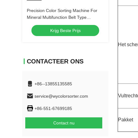
Precision Color Sorting Machine For
Mineral Multifunction Belt Type
Aluminium Ore Color Sorter AI CCD
Krijg Beste Prijs
Sensor 99,9%
Het sche
CONTACTEER ONS
+86--13855135585
Vultrecht
service@wycolorsorter.com
+86-551-67699185
Pakket
Contact nu