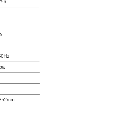
256
%
50Hz
pa
1852mm