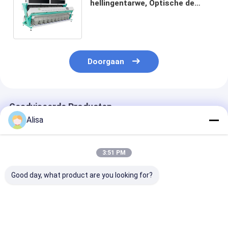
hellingentarwe, Optische de
Kleurensorteerder van 15t/h
voor tarwe
Doorgaan
Geadviseerde Producten
Alisa
3:51 PM
Good day, what product are you looking for?
Intelligente bokweed
Hoge prestaties 8
5 Schutten
kleur
schommelingen 512
Schimmelige 
sorteermachine
kanalen 5400 pixels
Kleursorteerde