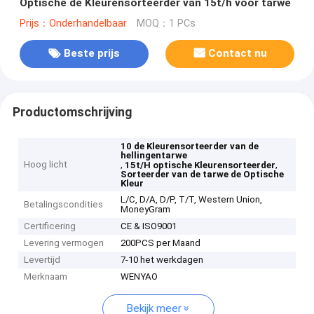
Optische de Kleurensorteerder van 15t/h voor tarwe
Prijs：Onderhandelbaar
MOQ：1 PCs
Beste prijs
Contact nu
Productomschrijving
10 de Kleurensorteerder van de
hellingentarwe
Hoog licht
,
,
15t/H optische Kleurensorteerder
Sorteerder van de tarwe de Optische
Kleur
L/C, D/A, D/P, T/T, Western Union,
Betalingscondities
MoneyGram
Certificering
CE & ISO9001
Levering vermogen
200PCS per Maand
Levertijd
7-10 het werkdagen
Merknaam
WENYAO
Bekijk meer