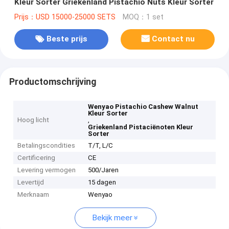
Kleur Sorter Griekenland Pistachio Nuts Kleur Sorter
Prijs：USD 15000-25000 SETS
MOQ：1 set
Beste prijs
Contact nu
Productomschrijving
Wenyao Pistachio Cashew Walnut
Kleur Sorter
Hoog licht
,
Griekenland Pistaciënoten Kleur
Sorter
Betalingscondities
T/T, L/C
Certificering
CE
Levering vermogen
500/Jaren
Levertijd
15 dagen
Merknaam
Wenyao
Bekijk meer