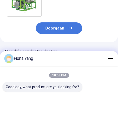
Sorter Griekenland Pistachio
Nuts Kleur Sorter
Doorgaan
Geadviseerde Producten
Fiona Yang
10:58 PM
Good day, what product are you looking for?
Automatische
Wenyao Jeneverbes
Belt Sorter Ma
intelligente riem
Kleursorteerder
voor het sorte
kleur
Brede Riem Roestvrij
van ongepelde
sorteermachine met
Staal Bosbes Aardbei
knoflook en so