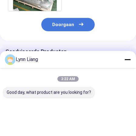
Machine
Doorgaan
Geadviseerde Producten
Lynn Liang
3:22 AM
Good day, what product are you looking for?
Hoog nauwkeurige
SS304 Stainless
Automatische
Wifi
Steel Mineral Color
kleursorteerde
afstandsbediening
Sorter with 10-
99,99% precisi
Multi Functie
20Ton/h Capacity
kruiden en gra
Wenyao Kleur Sorter
and 99.99%
Beste prijs
Beste prijs
Beste pri
Machine
Precision Ore Color