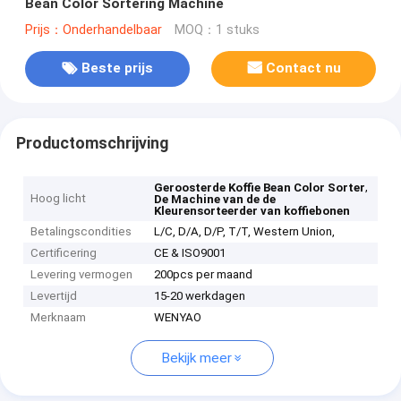
Bean Color Sortering Machine
Prijs：Onderhandelbaar
MOQ：1 stuks
Beste prijs
Contact nu
Productomschrijving
,
Geroosterde Koffie Bean Color Sorter
Hoog licht
De Machine van de de
Kleurensorteerder van koffiebonen
Betalingscondities
L/C, D/A, D/P, T/T, Western Union,
Certificering
CE & ISO9001
Levering vermogen
200pcs per maand
Levertijd
15-20 werkdagen
Merknaam
WENYAO
Bekijk meer