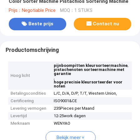
Color Sorter Machine Pistachios Sortering Machine
Prijs：Negotiable Price
MOQ：1 STUKS
Beste prijs
Contact nu
Productomschrijving
,
pijnboompitten kleursorteermachine
pistachenoten sorteermachine met
garantie
Hoog licht
,
hoge precisie kleursorteerder voor
noten
Betalingscondities
L/C, D/A, D/P, T/T, Western Union,
Certificering
ISO9001&CE
Levering vermogen
235Pieces per Maand
Levertijd
12-25work dagen
Merknaam
WENYAO
Bekijk meer