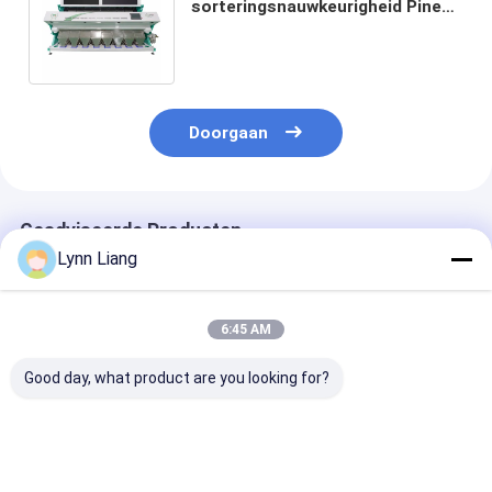
sorteringsnauwkeurigheid Pine
Nuts Color Sorter Machine
Pistachios Sortering Machine
Doorgaan
Geadviseerde Producten
Lynn Liang
6:45 AM
Good day, what product are you looking for?
Hoog nauwkeurige
SS304 Stainless
Automatische
Wifi
Steel Mineral Color
kleursorteerde
afstandsbediening
Sorter with 10-
99,99% precisi